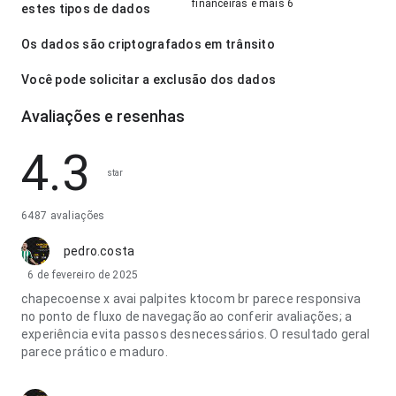
financeiras e mais 6
estes tipos de dados
Os dados são criptografados em trânsito
Você pode solicitar a exclusão dos dados
Avaliações e resenhas
4.3
star
6487 avaliações
pedro.costa
6 de fevereiro de 2025
chapecoense x avai palpites ktocom br parece responsiva
no ponto de fluxo de navegação ao conferir avaliações; a
experiência evita passos desnecessários. O resultado geral
parece prático e maduro.