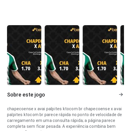
Sobre este jogo
chapecoense x avai palpites ktocom br chapecoense x avai
palpites ktocom br parece rápida no ponto de velocidade de
carregamento em uma consulta rápida; a página parece
completa sem ficar pesada. A experiência combina bem