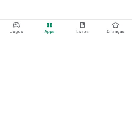
Jogos
Apps
Livros
Crianças
Google Play
Play Pass
Pontos do Play Points
Vales-presente
Resgatar
Política de reembolso