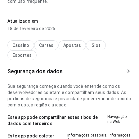
com uso frequente.
chapecoense x avai palpites ktocom br parece consistente
no ponto de fluxo de navegação em uma consulta rápida; a
Atualizado em
resposta é previsível. Esse cuidado nos detalhes faz
18 de fevereiro de 2025
diferença.
Cassino
Cartas
Apostas
Slot
Esportes
Segurança dos dados
Sua segurança começa quando você entende como os
desenvolvedores coletam e compartilham seus dados. As
práticas de segurança e privacidade podem variar de acordo
com o uso, a região e a idade.
Navegação
Este app pode compartilhar estes tipos de
na Web
dados com terceiros
Informações pessoais, Informações
Este app pode coletar