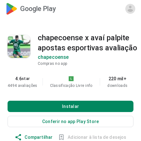
Google Play
chapecoense x avaí palpite
apostas esportivas avaliação
chapecoense
Compras no app
4.6
220 mil+
star
4494 avaliações
Classificação Livre
info
downloads
Instalar
Conferir no app Play Store
Compartilhar
Adicionar à lista de desejos