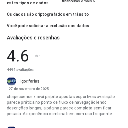
financeiras e mais 6
estes tipos de dados
Os dados são criptografados em trânsito
Você pode solicitar a exclusão dos dados
Avaliações e resenhas
4.6
star
4494 avaliações
igor.farias
27 de novembro de 2025
chapecoense x avaí palpite apostas esportivas avaliação
parece prática no ponto de fluxo de navegação lendo
descrições longas; a página parece completa sem ficar
pesada. A experiência combina bem com uso frequente.