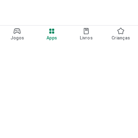
Jogos
Apps
Livros
Crianças
Google Play
Play Pass
Pontos do Play Points
Vales-presente
Resgatar
Política de reembolso