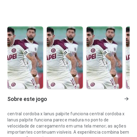
Sobre este jogo
central cordoba x lanus palpite funciona central cordoba x
lanus palpite funciona parece madura no ponto de
velocidade de carregamento em uma tela menor; as ações
importantes continuam visíveis. A experiência combina bem