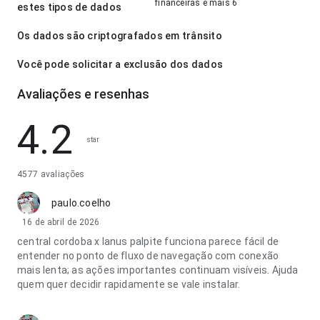
financeiras e mais 6
estes tipos de dados
Os dados são criptografados em trânsito
Você pode solicitar a exclusão dos dados
Avaliações e resenhas
4.2
star
4577 avaliações
paulo.coelho
16 de abril de 2026
central cordoba x lanus palpite funciona parece fácil de
entender no ponto de fluxo de navegação com conexão
mais lenta; as ações importantes continuam visíveis. Ajuda
quem quer decidir rapidamente se vale instalar.