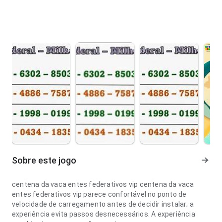
Sobre este jogo
centena da vaca entes federativos vip centena da vaca
entes federativos vip parece confortável no ponto de
velocidade de carregamento antes de decidir instalar; a
experiência evita passos desnecessários. A experiência