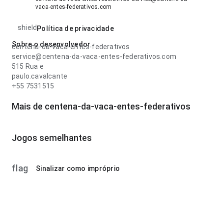
vaca-entes-federativos.com
shield
Política de privacidade
Sobre o desenvolvedor
centena-da-vaca-entes-federativos
service@centena-da-vaca-entes-federativos.com
515 Rua e
paulo.cavalcante
+55 7531515
Mais de centena-da-vaca-entes-federativos
Jogos semelhantes
flag
Sinalizar como impróprio