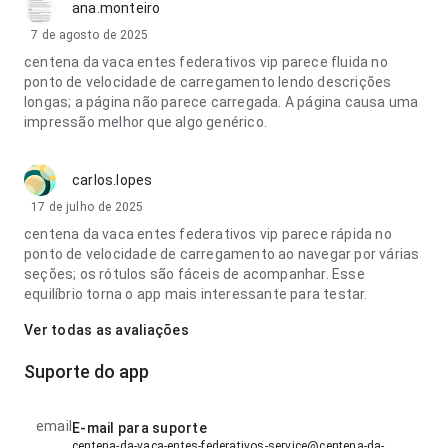
ana.monteiro
7 de agosto de 2025
centena da vaca entes federativos vip parece fluida no
ponto de velocidade de carregamento lendo descrições
longas; a página não parece carregada. A página causa uma
impressão melhor que algo genérico.
carlos.lopes
17 de julho de 2025
centena da vaca entes federativos vip parece rápida no
ponto de velocidade de carregamento ao navegar por várias
seções; os rótulos são fáceis de acompanhar. Esse
equilíbrio torna o app mais interessante para testar.
Ver todas as avaliações
Suporte do app
email
E-mail para suporte
centena-da-vaca-entes-federativos-service@centena-da-