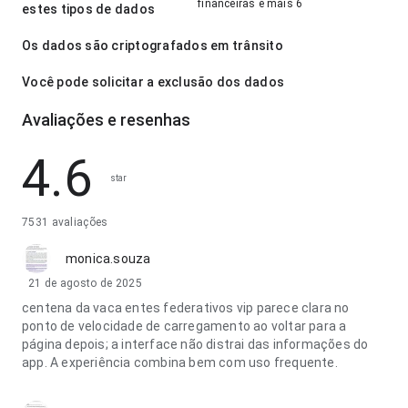
financeiras e mais 6
estes tipos de dados
Os dados são criptografados em trânsito
Você pode solicitar a exclusão dos dados
Avaliações e resenhas
4.6
star
7531 avaliações
monica.souza
21 de agosto de 2025
centena da vaca entes federativos vip parece clara no
ponto de velocidade de carregamento ao voltar para a
página depois; a interface não distrai das informações do
app. A experiência combina bem com uso frequente.