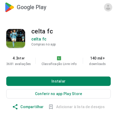
Google Play
celta fc
celta fc
Compras no app
4.3
140 mil+
star
3681 avaliações
Classificação Livre
info
downloads
Instalar
Conferir no app Play Store
Compartilhar
Adicionar à lista de desejos