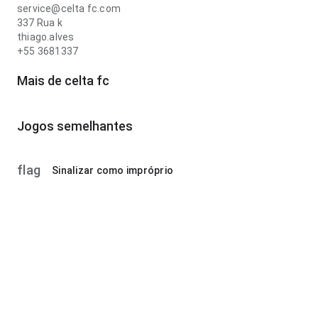
service@celta fc.com
337 Rua k
thiago.alves
+55 3681337
Mais de celta fc
Jogos semelhantes
flag
Sinalizar como impróprio