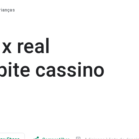
rianças
x real
pite cassino