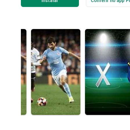
Instalar
Conferir no app P