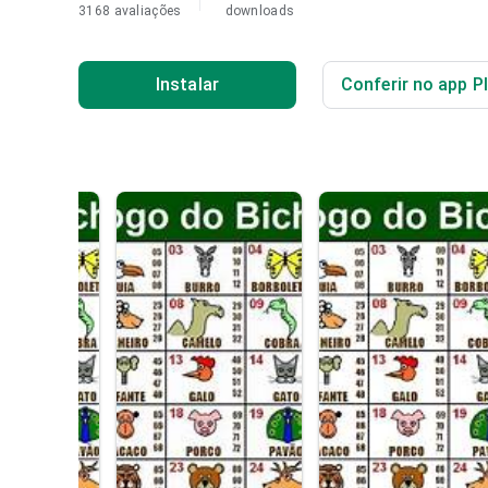
3168 avaliações
downloads
Instalar
Conferir no app P