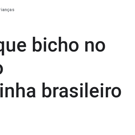
rianças
que bicho no
o
nha brasileiro