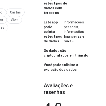
estes tipos de
uxa que bicho no jogo do
dados com
cetudanovinha brasileiro
no
Cartas
terceiros
luida no ponto de
as
Slot
ção da tela lendo
Este app
Informações
es longas; a página parece
pode
pessoais,
tes
 sem ficar pesada. A
coletar
Informações
cia combina bem com uso
estes tipos
financeiras e
e.
de dados
mais 6
Os dados são
criptografados em trânsito
Você pode solicitar a
exclusão dos dados
Avaliações e
resenhas