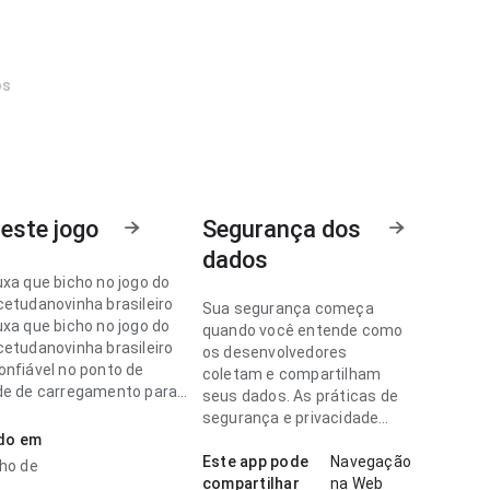
os
este jogo
Segurança dos
dados
uxa que bicho no jogo do
cetudanovinha brasileiro
Sua segurança começa
uxa que bicho no jogo do
quando você entende como
cetudanovinha brasileiro
os desenvolvedores
onfiável no ponto de
coletam e compartilham
de de carregamento para
seus dados. As práticas de
nte novo; a interface não
segurança e privacidade
das informações do app.
ado em
podem variar de acordo com
em quer decidir
o uso, a região e a idade.
Este app pode
Navegação
nho de
te se vale instalar.
compartilhar
na Web