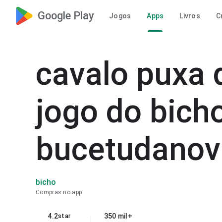
Google Play
Jogos
Apps
Livros
C
cavalo puxa 
jogo do bich
bucetudanovi
bicho
Compras no app
4.2
350 mil+
star