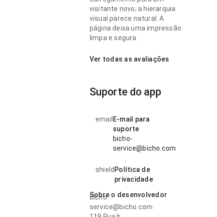
visitante novo; a hierarquia
visual parece natural. A
página deixa uma impressão
limpa e segura.
Ver todas as avaliações
Suporte do app
email
E-mail para
suporte
bicho-
service@bicho.com
shield
Política de
privacidade
Sobre o desenvolvedor
bicho
service@bicho.com
119 Rua h