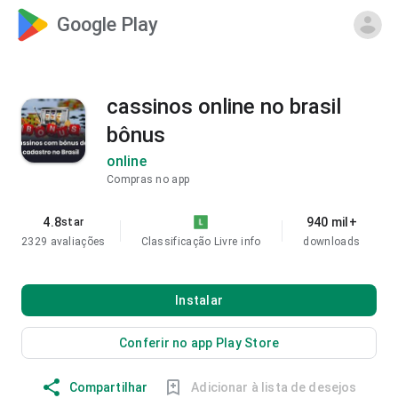
Google Play
cassinos online no brasil
bônus
online
Compras no app
4.8
940 mil+
star
2329 avaliações
Classificação Livre
info
downloads
Instalar
Conferir no app Play Store
Compartilhar
Adicionar à lista de desejos