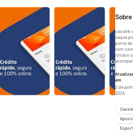
Sobre 
cassink 
saque pi
ponto de
com cone
rótulos 
acompanh
confianç
Atualiza
cassink 
em
confiáve
2 de junh
velocida
2026
ao naveg
resposta 
passa ma
Cassi
usuário.
Apost
Espor