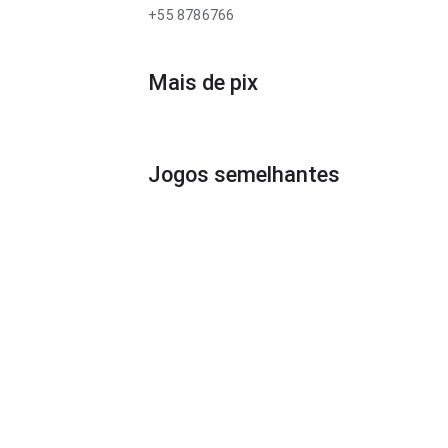
+55 8786766
Mais de pix
Jogos semelhantes