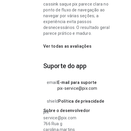
cassink saque pix parece clara no
ponto de fluxo de navegação ao
navegar por várias seções; a
experiência evita passos
desnecessários. O resultado geral
parece prático e maduro.
Ver todas as avaliações
Suporte do app
email
E-mail para suporte
pix-service@pix.com
shield
Política de privacidade
Sobre o desenvolvedor
pix
service@pix.com
766 Rua g
carolina.martins