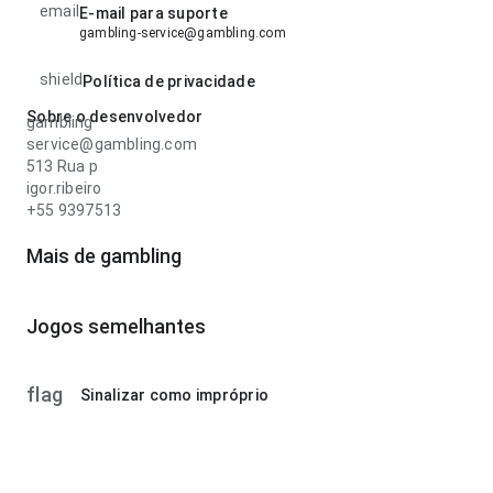
email
E-mail para suporte
gambling-service@gambling.com
shield
Política de privacidade
Sobre o desenvolvedor
gambling
service@gambling.com
513 Rua p
igor.ribeiro
+55 9397513
Mais de gambling
Jogos semelhantes
flag
Sinalizar como impróprio