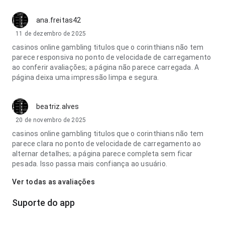
ana.freitas42
11 de dezembro de 2025
casinos online gambling titulos que o corinthians não tem
parece responsiva no ponto de velocidade de carregamento
ao conferir avaliações; a página não parece carregada. A
página deixa uma impressão limpa e segura.
beatriz.alves
20 de novembro de 2025
casinos online gambling titulos que o corinthians não tem
parece clara no ponto de velocidade de carregamento ao
alternar detalhes; a página parece completa sem ficar
pesada. Isso passa mais confiança ao usuário.
Ver todas as avaliações
Suporte do app