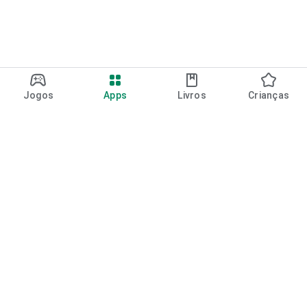
Jogos
Apps
Livros
Crianças
Google Play
Play Pass
Pontos do Play Points
Vales-presente
Resgatar