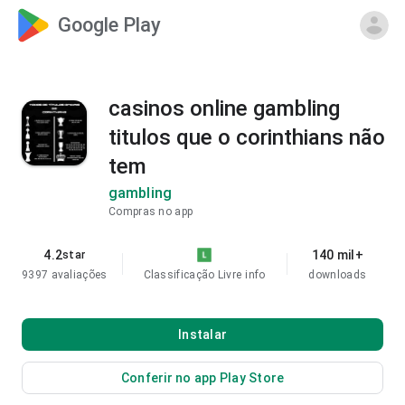
Google Play
casinos online gambling
titulos que o corinthians não
tem
gambling
Compras no app
4.2
140 mil+
star
9397 avaliações
Classificação Livre
info
downloads
Instalar
Conferir no app Play Store