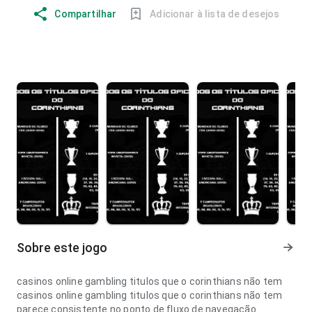
Compartilhar
Adicionar à lista de desejos
Sobre este jogo
casinos online gambling titulos que o corinthians não tem
casinos online gambling titulos que o corinthians não tem
parece consistente no ponto de fluxo de navegação