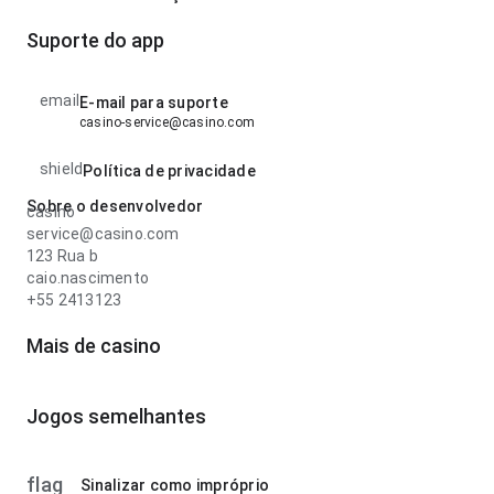
Suporte do app
email
E-mail para suporte
casino-service@casino.com
shield
Política de privacidade
Sobre o desenvolvedor
casino
service@casino.com
123 Rua b
caio.nascimento
+55 2413123
Mais de casino
Jogos semelhantes
flag
Sinalizar como impróprio