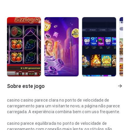
Sobre este jogo
casino casino parece clara no ponto de velocidade de
carregamento para um visitante novo; a página não parece
carregada. A experiência combina bem com uso frequente.
casino parece equilibrada no ponto de velocidade de
carregamento com conexão mais lenta; os rótulos são