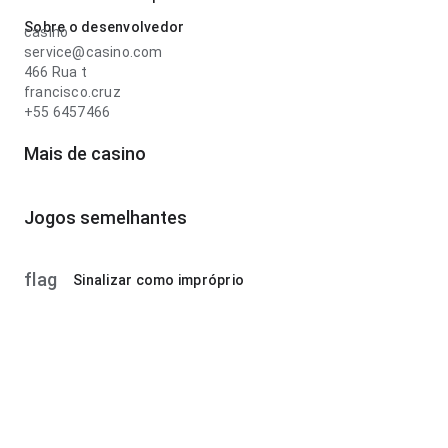
Sobre o desenvolvedor
casino
service@casino.com
466 Rua t
francisco.cruz
+55 6457466
Mais de casino
Jogos semelhantes
flag
Sinalizar como impróprio