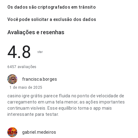
Os dados são criptografados em trânsito
Você pode solicitar a exclusão dos dados
Avaliações e resenhas
4.8
star
6457 avaliações
francisca.borges
1 de maio de 2025
casino igre grátis parece fluida no ponto de velocidade de
carregamento em uma tela menor; as ações importantes
continuam visíveis. Esse equilíbrio torna o app mais
interessante para testar.
gabriel.medeiros