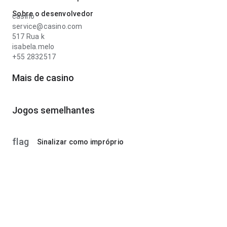
Sobre o desenvolvedor
casino
service@casino.com
517 Rua k
isabela.melo
+55 2832517
Mais de casino
Jogos semelhantes
flag
Sinalizar como impróprio