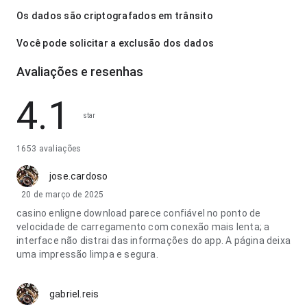
Os dados são criptografados em trânsito
Você pode solicitar a exclusão dos dados
Avaliações e resenhas
4.1
star
1653 avaliações
jose.cardoso
20 de março de 2025
casino enligne download parece confiável no ponto de
velocidade de carregamento com conexão mais lenta; a
interface não distrai das informações do app. A página deixa
uma impressão limpa e segura.
gabriel.reis