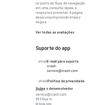
no ponto de fluxo de navegação
em uma consulta rápida; a
resposta é previsível. A página
deixa uma impressão limpa e
segura.
Ver todas as avaliações
Suporte do app
email
E-mail para suporte
crash-
service@crash.com
shield
Política de privacidade
Sobre o desenvolvedor
crash
service@crash.com
953 Rua m
leticia.reis