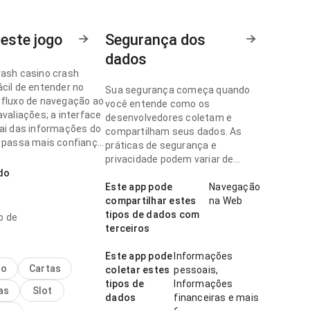
este jogo
Segurança dos
dados
rash casino crash
ácil de entender no
Sua segurança começa quando
 fluxo de navegação ao
você entende como os
avaliações; a interface
desenvolvedores coletam e
rai das informações do
compartilham seus dados. As
o passa mais confiança
práticas de segurança e
o.
privacidade podem variar de
do
acordo com o uso, a região e a
rash parece estável no
idade.
Este app pode
Navegação
 velocidade de
compartilhar estes
na Web
mento em uma
tipos de dados com
o de
 rápida; o conteúdo é
terceiros
examinar. Isso passa
fiança ao usuário.
Este app pode
Informações
no
Cartas
coletar estes
pessoais,
tipos de
Informações
as
Slot
dados
financeiras e mais