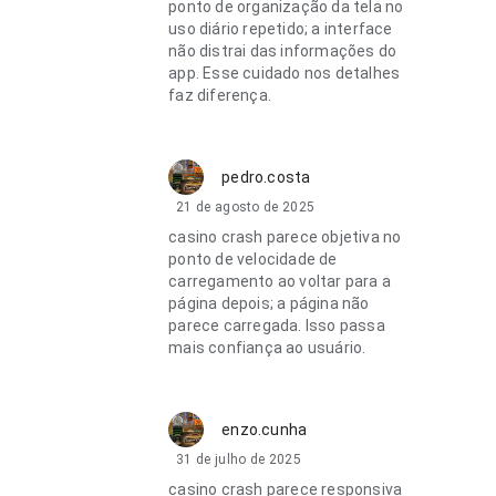
ponto de organização da tela no
uso diário repetido; a interface
não distrai das informações do
app. Esse cuidado nos detalhes
faz diferença.
pedro.costa
21 de agosto de 2025
casino crash parece objetiva no
ponto de velocidade de
carregamento ao voltar para a
página depois; a página não
parece carregada. Isso passa
mais confiança ao usuário.
enzo.cunha
31 de julho de 2025
casino crash parece responsiva