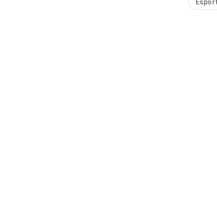
Espor