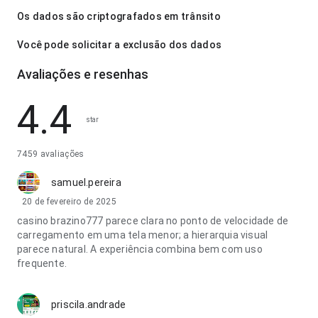
Os dados são criptografados em trânsito
Você pode solicitar a exclusão dos dados
Avaliações e resenhas
4.4
star
7459 avaliações
samuel.pereira
20 de fevereiro de 2025
casino brazino777 parece clara no ponto de velocidade de
carregamento em uma tela menor; a hierarquia visual
parece natural. A experiência combina bem com uso
frequente.
priscila.andrade