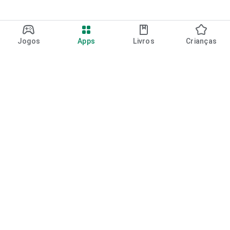
Jogos
Apps
Livros
Crianças
Google Play
Play Pass
Pontos do Play Points
Vales-presente
Resgatar
Política de reembolso