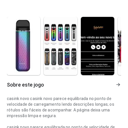
Sobre este jogo
casink novo casink novo parece equilibrada no ponto de
velocidade de carregamento lendo descrições longas; os
rótulos são fáceis de acompanhar. A página deixa uma
impressão limpa e segura.
casink novo parece equilibrada no ponto de velocidade de