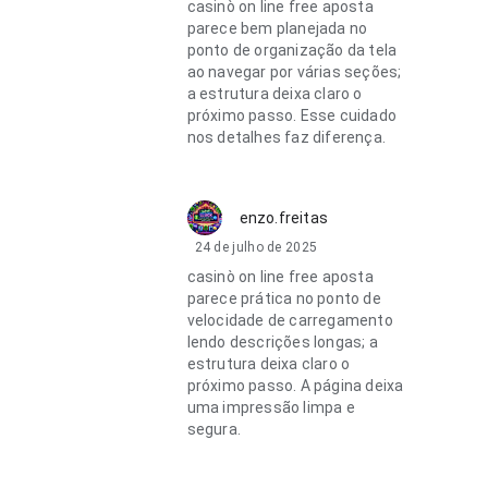
casinò on line free aposta
parece bem planejada no
ponto de organização da tela
ao navegar por várias seções;
a estrutura deixa claro o
próximo passo. Esse cuidado
nos detalhes faz diferença.
enzo.freitas
24 de julho de 2025
casinò on line free aposta
parece prática no ponto de
velocidade de carregamento
lendo descrições longas; a
estrutura deixa claro o
próximo passo. A página deixa
uma impressão limpa e
segura.