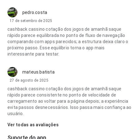
pedro.costa
17 de setembro de 2025
cashback cassino cotação dos jogos de amanhã saque
rápido parece equilibrada no ponto de fluxo de navegação
comparando com apps parecidos; a estrutura deixa claro o
próximo passo. Esse equilíbrio torna o app mais
interessante para testar.
mateus.batista
27 de agosto de 2025
cashback cassino cotação dos jogos de amanhã saque
rápido parece consistente no ponto de velocidade de
carregamento ao voltar para a página depois; a experiência
evita passos desnecessários. Isso passa mais confiança ao
usuário.
Ver todas as avaliações
Suporte do app