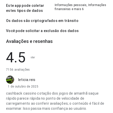
Informações pessoais, Informações
Este app pode coletar
financeiras e mais 6
estes tipos de dados
Os dados são criptografados em trânsito
Você pode solicitar a exclusão dos dados
Avaliações e resenhas
4.5
star
7156 avaliações
leticia.reis
1 de outubro de 2025
cashback cassino cotação dos jogos de amanhã saque
rápido parece rápida no ponto de velocidade de
carregamento ao conferir avaliações; o conteúdo é fácil de
examinar. Isso passa mais confiança ao usuário.