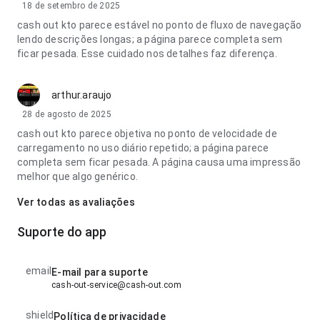
18 de setembro de 2025
cash out kto parece estável no ponto de fluxo de navegação
lendo descrições longas; a página parece completa sem
ficar pesada. Esse cuidado nos detalhes faz diferença.
arthur.araujo
28 de agosto de 2025
cash out kto parece objetiva no ponto de velocidade de
carregamento no uso diário repetido; a página parece
completa sem ficar pesada. A página causa uma impressão
melhor que algo genérico.
Ver todas as avaliações
Suporte do app
email
E-mail para suporte
cash-out-service@cash-out.com
shield
Política de privacidade