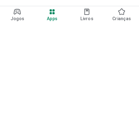
Jogos
Apps
Livros
Crianças
Google Play
Play Pass
Pontos do Play Points
Vales-presente
Resgatar
Política de reembolso
Crianças e família