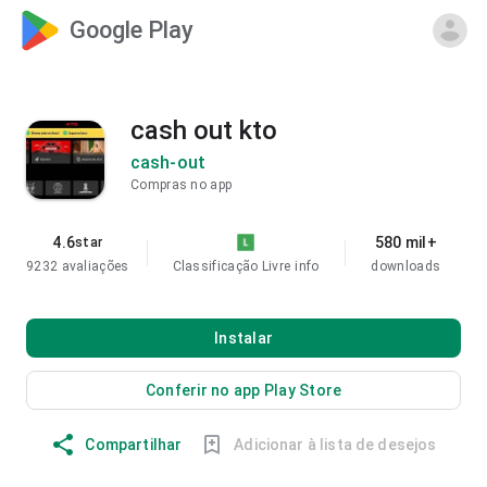
Google Play
cash out kto
cash-out
Compras no app
4.6
580 mil+
star
9232 avaliações
Classificação Livre
info
downloads
Instalar
Conferir no app Play Store
Compartilhar
Adicionar à lista de desejos