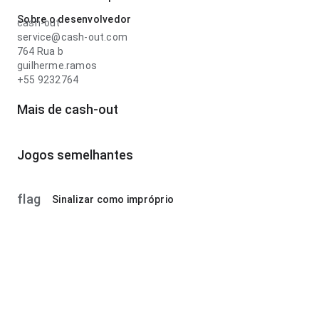
Sobre o desenvolvedor
cash-out
service@cash-out.com
764 Rua b
guilherme.ramos
+55 9232764
Mais de cash-out
Jogos semelhantes
flag
Sinalizar como impróprio