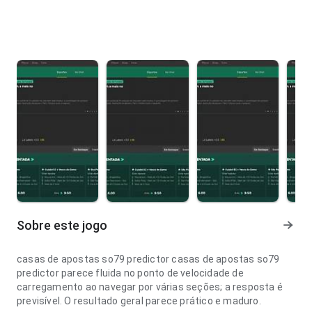
Sobre este jogo
casas de apostas so79 predictor casas de apostas so79
predictor parece fluida no ponto de velocidade de
carregamento ao navegar por várias seções; a resposta é
previsível. O resultado geral parece prático e maduro.