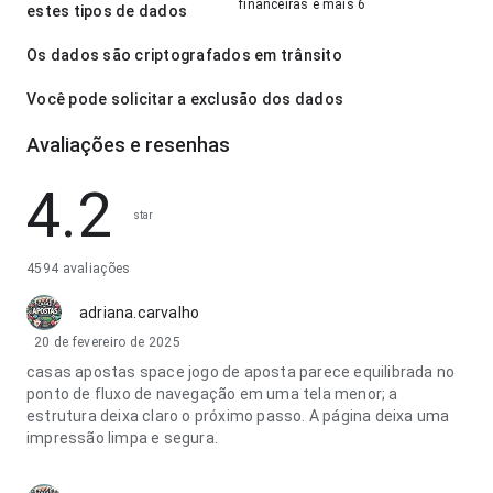
financeiras e mais 6
estes tipos de dados
Os dados são criptografados em trânsito
Você pode solicitar a exclusão dos dados
Avaliações e resenhas
4.2
star
4594 avaliações
adriana.carvalho
20 de fevereiro de 2025
casas apostas space jogo de aposta parece equilibrada no
ponto de fluxo de navegação em uma tela menor; a
estrutura deixa claro o próximo passo. A página deixa uma
impressão limpa e segura.