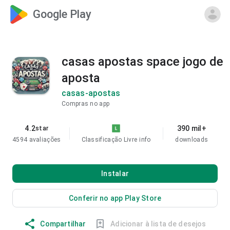
Google Play
casas apostas space jogo de
aposta
casas-apostas
Compras no app
4.2
390 mil+
star
4594 avaliações
Classificação Livre
info
downloads
Instalar
Conferir no app Play Store
Compartilhar
Adicionar à lista de desejos