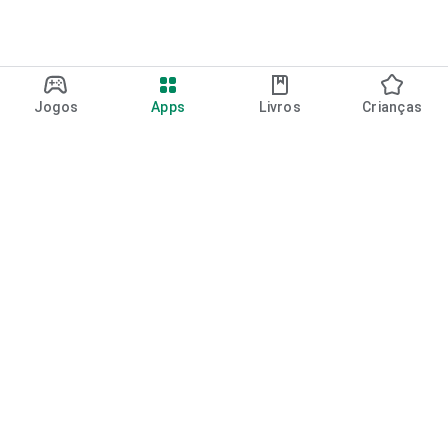
Jogos
Apps
Livros
Crianças
Google Play
Play Pass
Pontos do Play Points
Vales-presente
Resgatar
Política de reembolso