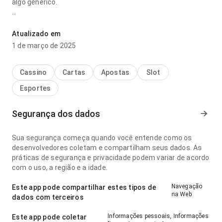
algo genérico.
casas apostas space jogo de aposta parece consistente no
ponto de velocidade de carregamento antes de decidir
Atualizado em
instalar; a experiência evita passos desnecessários. A
1 de março de 2025
experiência combina bem com uso frequente.
Cassino
Cartas
Apostas
Slot
Esportes
Segurança dos dados
Sua segurança começa quando você entende como os
desenvolvedores coletam e compartilham seus dados. As
práticas de segurança e privacidade podem variar de acordo
com o uso, a região e a idade.
Navegação
Este app pode compartilhar estes tipos de
na Web
dados com terceiros
Informações pessoais, Informações
Este app pode coletar