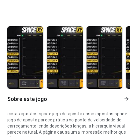
Sobre este jogo
casas apostas space jogo de aposta casas apostas space
jogo de aposta parece prática no ponto de velocidade de
carregamento lendo descrições longas; a hierarquia visual
parece natural. A página causa uma impressão melhor que