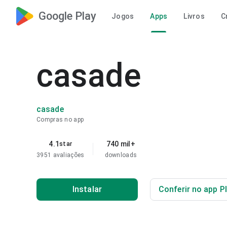
Google Play
Jogos
Apps
Livros
C
casade
casade
Compras no app
4.1
740 mil+
star
3951 avaliações
downloads
Instalar
Conferir no app P