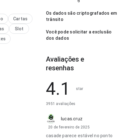
6
Os dados são criptografados em
no
Cartas
trânsito
as
Slot
Você pode solicitar a exclusão
dos dados
tes
Avaliações e
resenhas
4.1
star
3951 avaliações
lucas.cruz
20 de fevereiro de 2025
casade parece estável no ponto