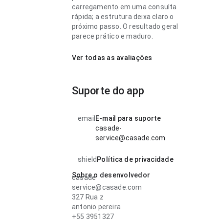
carregamento em uma consulta
rápida; a estrutura deixa claro o
próximo passo. O resultado geral
parece prático e maduro.
Ver todas as avaliações
Suporte do app
email
E-mail para suporte
casade-
service@casade.com
shield
Política de privacidade
Sobre o desenvolvedor
casade
service@casade.com
327 Rua z
antonio.pereira
+55 3951327