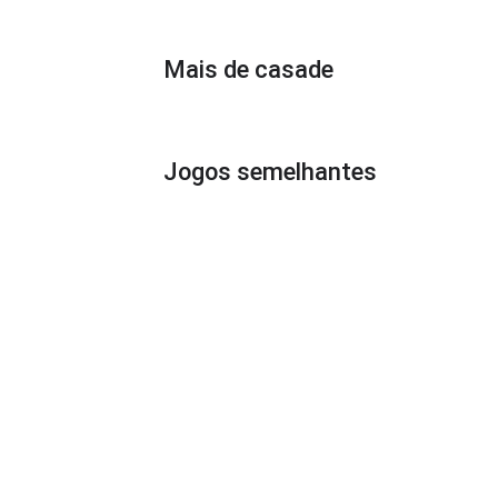
Mais de casade
Jogos semelhantes