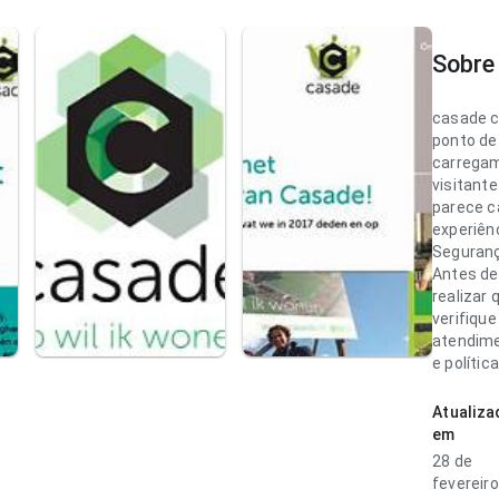
Sobre 
casade c
ponto de
carrega
visitante
parece c
experiên
uso freq
Seguranç
Antes de
casade p
realizar 
ponto de
verifique
carrega
atendime
visitante
e polític
fáceis d
página 
Atualiza
melhor q
em
28 de
fevereiro