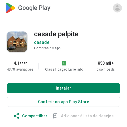
Google Play
casade palpite
casade
Compras no app
4.1
850 mil+
star
4378 avaliações
Classificação Livre
info
downloads
Instalar
Conferir no app Play Store
Compartilhar
Adicionar à lista de desejos