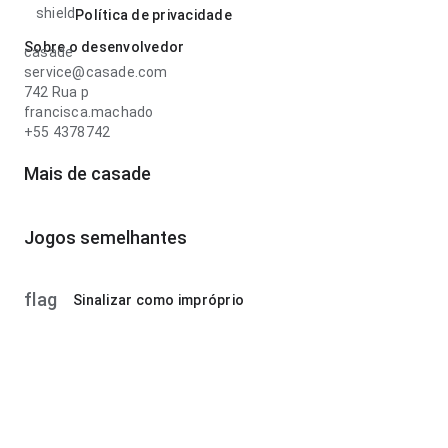
shield
Política de privacidade
Sobre o desenvolvedor
casade
service@casade.com
742 Rua p
francisca.machado
+55 4378742
Mais de casade
Jogos semelhantes
flag
Sinalizar como impróprio