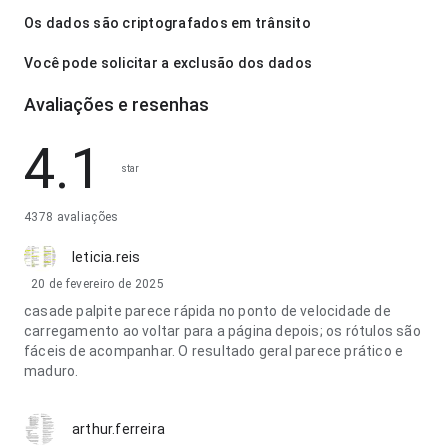
Os dados são criptografados em trânsito
Você pode solicitar a exclusão dos dados
Avaliações e resenhas
4.1
star
4378 avaliações
leticia.reis
20 de fevereiro de 2025
casade palpite parece rápida no ponto de velocidade de
carregamento ao voltar para a página depois; os rótulos são
fáceis de acompanhar. O resultado geral parece prático e
maduro.
arthur.ferreira