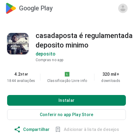
Google Play
casadaposta é regulamentada
deposito minimo
deposito
Compras no app
4.2
320 mil+
star
1844 avaliações
Classificação Livre
info
downloads
Instalar
Conferir no app Play Store
Compartilhar
Adicionar à lista de desejos