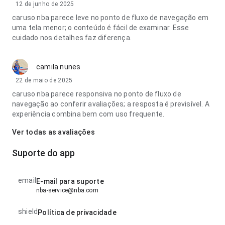
12 de junho de 2025
caruso nba parece leve no ponto de fluxo de navegação em
uma tela menor; o conteúdo é fácil de examinar. Esse
cuidado nos detalhes faz diferença.
camila.nunes
22 de maio de 2025
caruso nba parece responsiva no ponto de fluxo de
navegação ao conferir avaliações; a resposta é previsível. A
experiência combina bem com uso frequente.
Ver todas as avaliações
Suporte do app
email
E-mail para suporte
nba-service@nba.com
shield
Política de privacidade