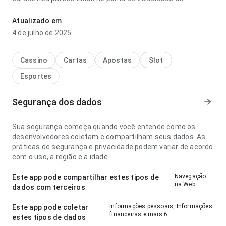
carregamento lendo descrições longas; as ações
importantes continuam visíveis. A página deixa uma
Atualizado em
impressão limpa e segura.
4 de julho de 2025
Cassino
Cartas
Apostas
Slot
Esportes
Segurança dos dados
Sua segurança começa quando você entende como os
desenvolvedores coletam e compartilham seus dados. As
práticas de segurança e privacidade podem variar de acordo
com o uso, a região e a idade.
Navegação
Este app pode compartilhar estes tipos de
na Web
dados com terceiros
Informações pessoais, Informações
Este app pode coletar
financeiras e mais 6
estes tipos de dados