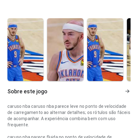
Sobre este jogo
caruso nba caruso nba parece leve no ponto de velocidade
de carregamento ao alternar detalhes; os rótulos são fáceis
de acompanhar. A experiência combina bem com uso
frequente.
caruso nba parece fluida no ponto de velocidade de