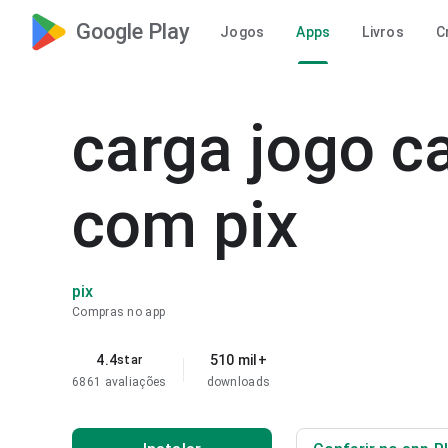
Google Play
Jogos
Apps
Livros
C
carga jogo 
com pix
pix
Compras no app
4.4
510 mil+
star
6861 avaliações
downloads