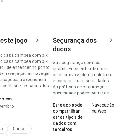
os
este jogo
Segurança dos
dados
go casa campea com pix
go casa campea com pix
Sua segurança começa
ácil de entender no ponto
quando você entende como
 de navegação ao navegar
os desenvolvedores coletam
s seções; a experiência
e compartilham seus dados.
ssos desnecessários. Isso
As práticas de segurança e
is confiança ao usuário.
privacidade podem variar de
ado em
acordo com o uso, a região e a
go casa campea com pix
idade.
Este app pode
Navegação
ovembro
esponsiva no ponto de
compartilhar
na Web
 navegação no uso diário
estes tipos de
 os rótulos são fáceis de
dados com
ar. Isso passa mais
no
Cartas
terceiros
a ao usuário.