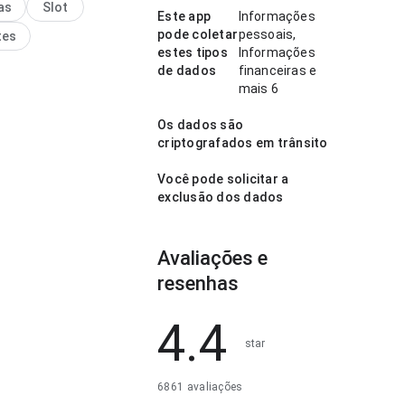
as
Slot
Este app
Informações
pode coletar
pessoais,
tes
estes tipos
Informações
de dados
financeiras e
mais 6
Os dados são
criptografados em trânsito
Você pode solicitar a
exclusão dos dados
Avaliações e
resenhas
4.4
star
6861 avaliações