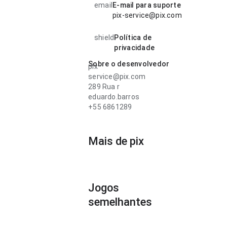
email
E-mail para suporte
pix-service@pix.com
shield
Política de
privacidade
Sobre o desenvolvedor
pix
service@pix.com
289 Rua r
eduardo.barros
+55 6861289
Mais de pix
Jogos
semelhantes