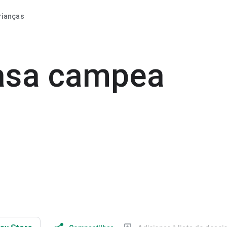
rianças
casa campea