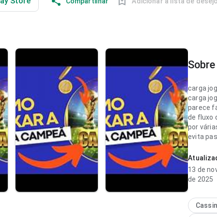
lay Store
Compartilhar
Adicionar à lista de desej
Sobre 
carga jo
carga jo
parece f
de fluxo
por vária
evita pa
passa ma
Atualiz
carga jo
13 de n
parece r
de 2025
fluxo de
repetido;
acompanh
Cassi
confianç