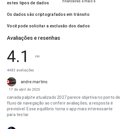
financeiras e mais 6
estes tipos de dados
Os dados são criptografados em trânsito
Você pode solicitar a exclusão dos dados
Avaliações e resenhas
4.1
star
4483 avaliações
andre.martins
17 de abril de 2025
canada palpite atualizado 2027 parece objetiva no ponto de
fluxo de navegação ao conferir avaliações; a resposta é
previsível. Esse equilíbrio torna o app mais interessante
para testar.