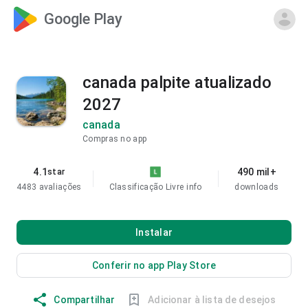
Google Play
canada palpite atualizado
2027
canada
Compras no app
4.1
490 mil+
star
4483 avaliações
Classificação Livre
info
downloads
Instalar
Conferir no app Play Store
Compartilhar
Adicionar à lista de desejos