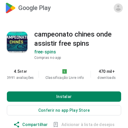
Google Play
campeonato chines onde
assistir free spins
free-spins
Compras no app
4.5
470 mil+
star
3991 avaliações
Classificação Livre
info
downloads
Instalar
Conferir no app Play Store
Compartilhar
Adicionar à lista de desejos