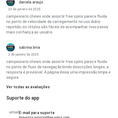
daniela.araujo
23 de janeiro de 2025
campeonato chines onde assistir free spins parece fluida
no ponto de velocidade de carregamento no uso diário
repetido; os rótulos são fáceis de acompanhar. Isso passa
mais confiança ao usuário.
sabrina.lima
2 de janeiro de 2025
campeonato chines onde assistir free spins parece fluida
no ponto de fluxo de navegação lendo descrições longas; a
resposta é previsível. A página deixa uma impressão limpa e
segura.
Ver todas as avaliações
Suporte do app
email
E-mail para suporte
free-spins-service@free-spins.com