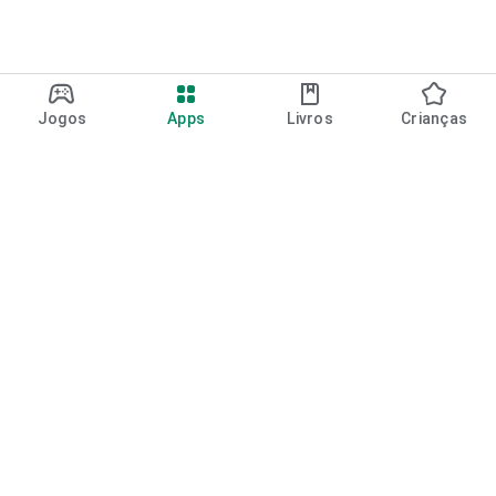
Jogos
Apps
Livros
Crianças
Google Play
Play Pass
Pontos do Play Points
Vales-presente
Resgatar
Política de reembolso