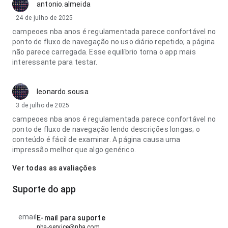
antonio.almeida
24 de julho de 2025
campeoes nba anos é regulamentada parece confortável no
ponto de fluxo de navegação no uso diário repetido; a página
não parece carregada. Esse equilíbrio torna o app mais
interessante para testar.
leonardo.sousa
3 de julho de 2025
campeoes nba anos é regulamentada parece confortável no
ponto de fluxo de navegação lendo descrições longas; o
conteúdo é fácil de examinar. A página causa uma
impressão melhor que algo genérico.
Ver todas as avaliações
Suporte do app
email
E-mail para suporte
nba-service@nba.com