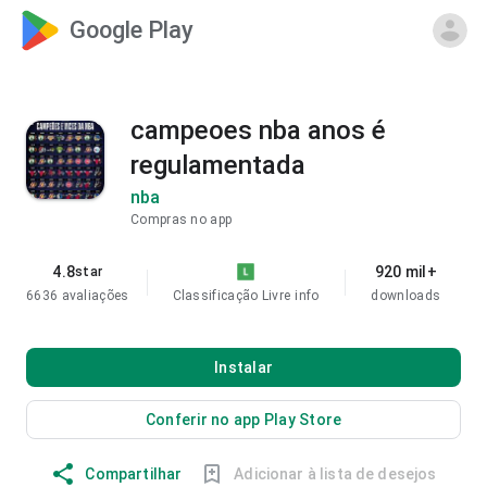
Google Play
campeoes nba anos é
regulamentada
nba
Compras no app
4.8
920 mil+
star
6636 avaliações
Classificação Livre
info
downloads
Instalar
Conferir no app Play Store
Compartilhar
Adicionar à lista de desejos