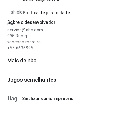
shield
Política de privacidade
Sobre o desenvolvedor
nba
service@nba.com
995 Rua q
vanessa.moreira
+55 6636995
Mais de nba
Jogos semelhantes
flag
Sinalizar como impróprio