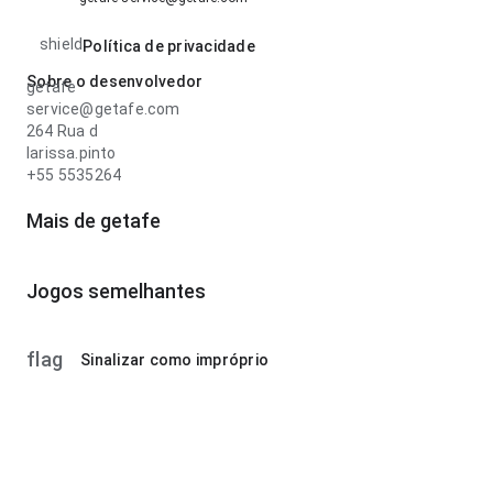
shield
Política de privacidade
Sobre o desenvolvedor
getafe
service@getafe.com
264 Rua d
larissa.pinto
+55 5535264
Mais de getafe
Jogos semelhantes
flag
Sinalizar como impróprio