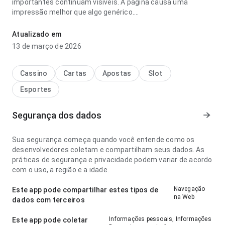
importantes continuam visíveis. A página causa uma
impressão melhor que algo genérico.
campeões boxe peso pesado getafe x elche palpite vip
Atualizado em
parece fluida no ponto de fluxo de navegação ao navegar
13 de março de 2026
por várias seções; a experiência evita passos
desnecessários. Isso passa mais confiança ao usuário.
Cassino
Cartas
Apostas
Slot
Esportes
Segurança dos dados
Sua segurança começa quando você entende como os
desenvolvedores coletam e compartilham seus dados. As
práticas de segurança e privacidade podem variar de acordo
com o uso, a região e a idade.
Navegação
Este app pode compartilhar estes tipos de
na Web
dados com terceiros
Informações pessoais, Informações
Este app pode coletar