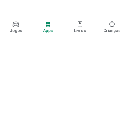
Jogos
Apps
Livros
Crianças
Google Play
Play Pass
Pontos do Play Points
Vales-presente
Resgatar
Política de reembolso