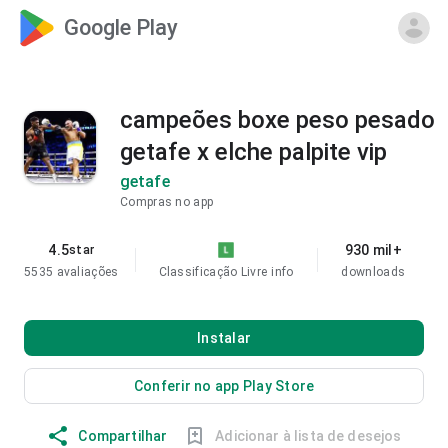
Google Play
campeões boxe peso pesado
getafe x elche palpite vip
getafe
Compras no app
4.5
930 mil+
star
5535 avaliações
Classificação Livre
info
downloads
Instalar
Conferir no app Play Store
Compartilhar
Adicionar à lista de desejos