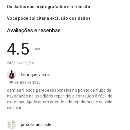
Os dados são criptografados em trânsito
Você pode solicitar a exclusão dos dados
Avaliações e resenhas
4.5
star
2438 avaliações
henrique.vieira
30 de abril de 2025
camisa 9 odds parece responsiva no ponto de fluxo de
navegação no uso diário repetido; o conteúdo é fácil de
examinar. Ajuda quem quer decidir rapidamente se vale
instalar.
priscila.andrade