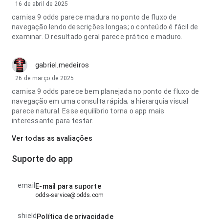
16 de abril de 2025
camisa 9 odds parece madura no ponto de fluxo de
navegação lendo descrições longas; o conteúdo é fácil de
examinar. O resultado geral parece prático e maduro.
gabriel.medeiros
26 de março de 2025
camisa 9 odds parece bem planejada no ponto de fluxo de
navegação em uma consulta rápida; a hierarquia visual
parece natural. Esse equilíbrio torna o app mais
interessante para testar.
Ver todas as avaliações
Suporte do app
email
E-mail para suporte
odds-service@odds.com
shield
Política de privacidade