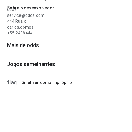
Sobre o desenvolvedor
odds
service@odds.com
444 Rua x
carlos.gomes
+55 2438444
Mais de odds
Jogos semelhantes
flag
Sinalizar como impróprio