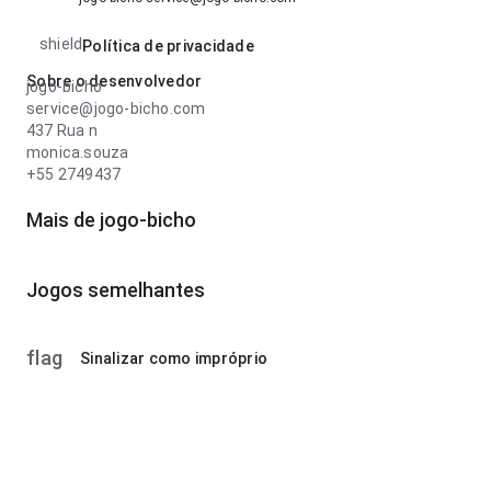
shield
Política de privacidade
Sobre o desenvolvedor
jogo-bicho
service@jogo-bicho.com
437 Rua n
monica.souza
+55 2749437
Mais de jogo-bicho
Jogos semelhantes
flag
Sinalizar como impróprio