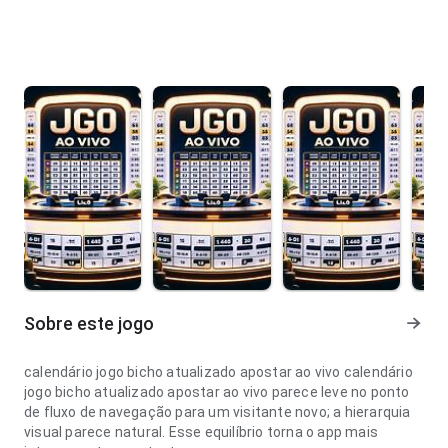
Sobre este jogo
calendário jogo bicho atualizado apostar ao vivo calendário
jogo bicho atualizado apostar ao vivo parece leve no ponto
de fluxo de navegação para um visitante novo; a hierarquia
visual parece natural. Esse equilíbrio torna o app mais