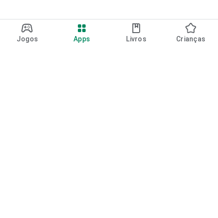
Jogos
Apps
Livros
Crianças
Google Play
Play Pass
Pontos do Play Points
Vales-presente
Resgatar
Política de reembolso