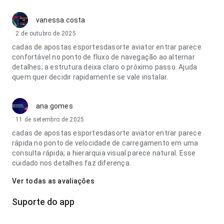
vanessa.costa
2 de outubro de 2025
cadas de apostas esportesdasorte aviator entrar parece
confortável no ponto de fluxo de navegação ao alternar
detalhes; a estrutura deixa claro o próximo passo. Ajuda
quem quer decidir rapidamente se vale instalar.
ana.gomes
11 de setembro de 2025
cadas de apostas esportesdasorte aviator entrar parece
rápida no ponto de velocidade de carregamento em uma
consulta rápida; a hierarquia visual parece natural. Esse
cuidado nos detalhes faz diferença.
Ver todas as avaliações
Suporte do app