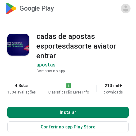
Google Play
cadas de apostas
esportesdasorte aviator
entrar
apostas
Compras no app
4.3
210 mil+
star
1834 avaliações
Classificação Livre
info
downloads
Instalar
Conferir no app Play Store