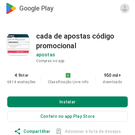
Google Play
cada de apostas código
promocional
apostas
Compras no app
4.9
950 mil+
star
6814 avaliações
Classificação Livre
info
downloads
Instalar
Conferir no app Play Store
Compartilhar
Adicionar à lista de desejos