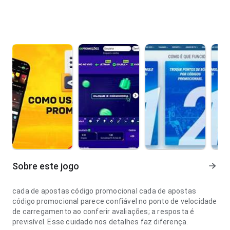
Sobre este jogo
cada de apostas código promocional cada de apostas
código promocional parece confiável no ponto de velocidade
de carregamento ao conferir avaliações; a resposta é
previsível. Esse cuidado nos detalhes faz diferença.