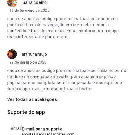
luana.coelho
19 de fevereiro de 2026
cada de apostas código promocional parece madura no
ponto de fluxo de navegação em uma tela menor; o
conteúdo é fácil de examinar. Esse equilíbrio torna o app
mais interessante para testar.
arthur.araujo
29 de janeiro de 2026
cada de apostas código promocional parece fluida no ponto
de fluxo de navegação ao voltar para a página depois; a
página parece completa sem ficar pesada. Esse equilíbrio
torna o app mais interessante para testar.
Ver todas as avaliações
Suporte do app
email
E-mail para suporte
apostas-service@apostas.com