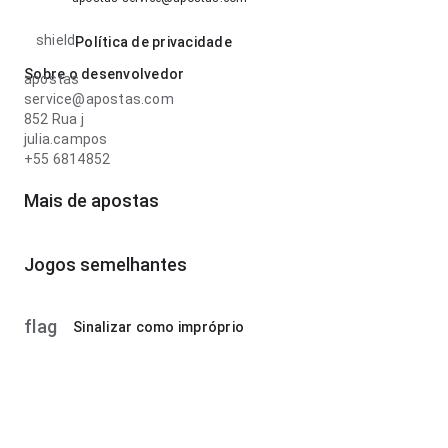
shield
Política de privacidade
Sobre o desenvolvedor
apostas
service@apostas.com
852 Rua j
julia.campos
+55 6814852
Mais de apostas
Jogos semelhantes
flag
Sinalizar como impróprio