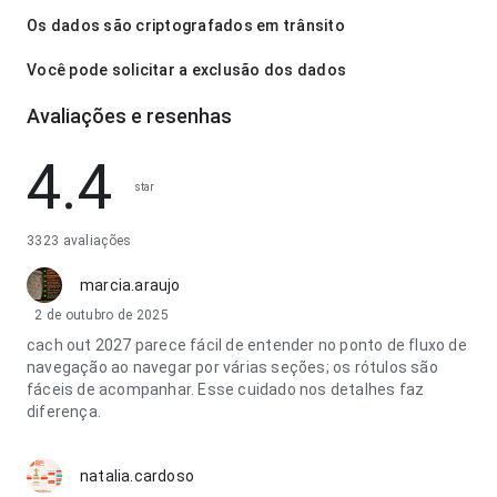
Os dados são criptografados em trânsito
Você pode solicitar a exclusão dos dados
Avaliações e resenhas
4.4
star
3323 avaliações
marcia.araujo
2 de outubro de 2025
cach out 2027 parece fácil de entender no ponto de fluxo de
navegação ao navegar por várias seções; os rótulos são
fáceis de acompanhar. Esse cuidado nos detalhes faz
diferença.
natalia.cardoso