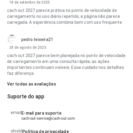
18 de setembro de 2025
cach out 2027 parece prática no ponto de velocidade de
carregamento no uso diário repetido; a página não parece
carregada. A experiência combina bem com uso frequente.
pedro.teixeira21
28 de agosto de 2025
cach out 2027 parece bem planejada no ponto de velocidade
de carregamento em uma consulta rápida; as ações
importantes continuam visíveis. Esse cuidado nos detalhes
faz diferença.
Ver todas as avaliações
Suporte do app
email
E-mail para suporte
cach-out-service@cach-out.com
shield
Política de privacidade