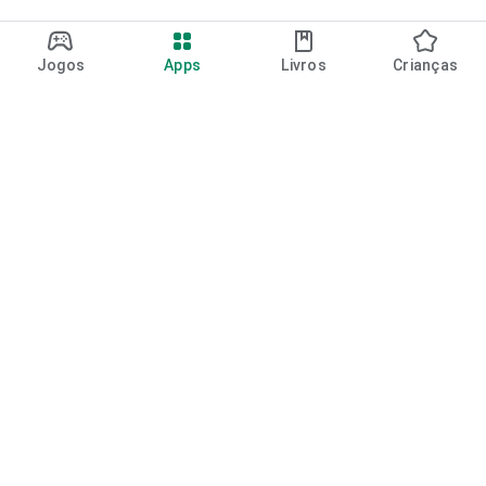
Jogos
Apps
Livros
Crianças
Google Play
Play Pass
Pontos do Play Points
Vales-presente
Resgatar
Política de reembolso
Crianças e família