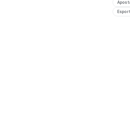
Apost
experiên
frequent
Espor