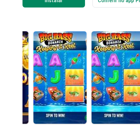
Instalar
Conferir no app P