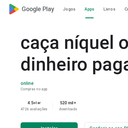
Google Play
Jogos
Apps
Livros
C
caça níquel 
dinheiro pag
online
Compras no app
4.5
520 mil+
star
4726 avaliações
downloads