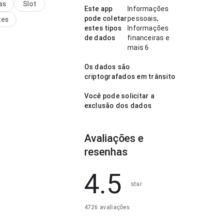
as
Slot
cia combina bem com uso
Este app
Informações
e.
pode coletar
pessoais,
tes
estes tipos
Informações
de dados
financeiras e
mais 6
Os dados são
criptografados em trânsito
Você pode solicitar a
exclusão dos dados
Avaliações e
resenhas
4.5
star
4726 avaliações