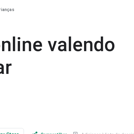
rianças
online valendo
ar