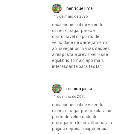
henrique.lima
15 de maio de 2025
caça níquel online valendo
dinheiro pagar parece
confortável no ponto de
velocidade de carregamento
ao navegar por várias seções;
a resposta é previsível. Esse
equilíbrio torna o app mais
interessante para testar.
monica.pinto
1 de maio de 2025
caça níquel online valendo
dinheiro pagar parece clara no
ponto de velocidade de
carregamento ao voltar para a
página depois; a experiência