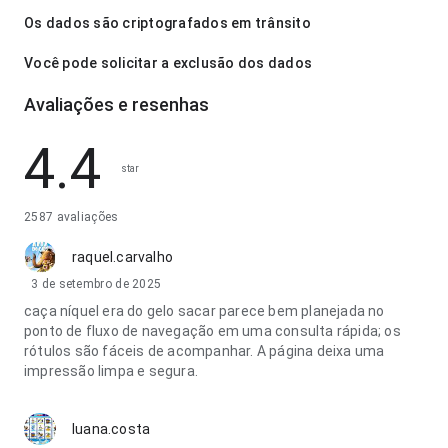
Os dados são criptografados em trânsito
Você pode solicitar a exclusão dos dados
Avaliações e resenhas
4.4
star
2587 avaliações
raquel.carvalho
3 de setembro de 2025
caça níquel era do gelo sacar parece bem planejada no
ponto de fluxo de navegação em uma consulta rápida; os
rótulos são fáceis de acompanhar. A página deixa uma
impressão limpa e segura.
luana.costa