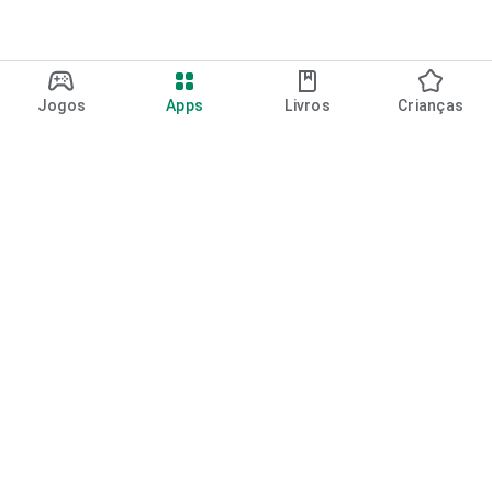
Jogos
Apps
Livros
Crianças
Google Play
Play Pass
Pontos do Play Points
Vales-presente
Resgatar
Política de reembolso