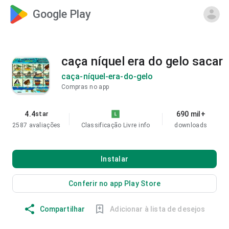
Google Play
caça níquel era do gelo sacar
caça-níquel-era-do-gelo
Compras no app
4.4
690 mil+
star
2587 avaliações
Classificação Livre
info
downloads
Instalar
Conferir no app Play Store
Compartilhar
Adicionar à lista de desejos