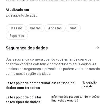
navegação lendo descrições longas; a página não parece
carregada. Esse cuidado nos detalhes faz diferença.
Atualizado em
2 de agosto de 2025
Cassino
Cartas
Apostas
Slot
Esportes
Segurança dos dados
Sua segurança começa quando você entende como os
desenvolvedores coletam e compartilham seus dados. As
práticas de segurança e privacidade podem variar de acordo
com o uso, a região e a idade.
Navegação
Este app pode compartilhar estes tipos de
na Web
dados com terceiros
Informações pessoais, Informações
Este app pode coletar
financeiras e mais 6
estes tipos de dados