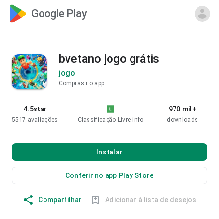
Google Play
bvetano jogo grátis
jogo
Compras no app
4.5
970 mil+
star
5517 avaliações
Classificação Livre
info
downloads
Instalar
Conferir no app Play Store
Compartilhar
Adicionar à lista de desejos