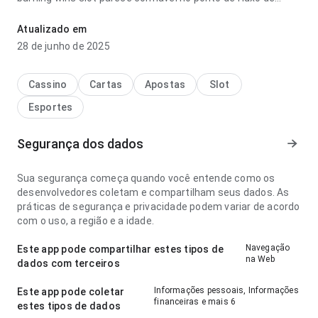
navegação antes de decidir instalar; a página não parece
carregada. Esse equilíbrio torna o app mais interessante
Atualizado em
para testar.
28 de junho de 2025
Cassino
Cartas
Apostas
Slot
Esportes
Segurança dos dados
Sua segurança começa quando você entende como os
desenvolvedores coletam e compartilham seus dados. As
práticas de segurança e privacidade podem variar de acordo
com o uso, a região e a idade.
Navegação
Este app pode compartilhar estes tipos de
na Web
dados com terceiros
Informações pessoais, Informações
Este app pode coletar
financeiras e mais 6
estes tipos de dados