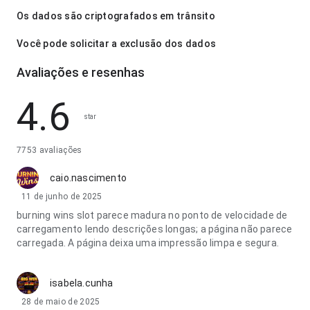
Os dados são criptografados em trânsito
Você pode solicitar a exclusão dos dados
Avaliações e resenhas
4.6
star
7753 avaliações
caio.nascimento
11 de junho de 2025
burning wins slot parece madura no ponto de velocidade de
carregamento lendo descrições longas; a página não parece
carregada. A página deixa uma impressão limpa e segura.
isabela.cunha
28 de maio de 2025