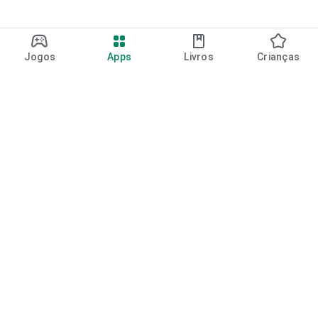
Jogos
Apps
Livros
Crianças
Google Play
Play Pass
Pontos do Play Points
Vales-presente
Resgatar
Política de reembolso