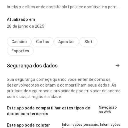
bucks x celtics onde assistir slot parece confiável no ponto
de fluxo de navegação ao alternar detalhes; a hierarquia
visual parece natural. A página causa uma impressão
Atualizado em
melhor que algo genérico.
28 de junho de 2025
Cassino
Cartas
Apostas
Slot
Esportes
Segurança dos dados
Sua segurança começa quando você entende como os
desenvolvedores coletam e compartilham seus dados. As
práticas de segurança e privacidade podem variar de acordo
com o uso, a região e a idade.
Navegação
Este app pode compartilhar estes tipos de
na Web
dados com terceiros
Informações pessoais, Informações
Este app pode coletar