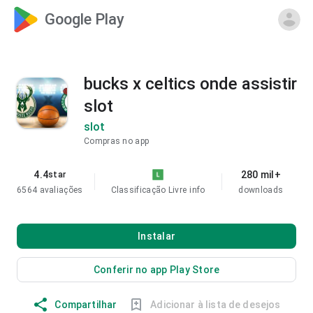
Google Play
bucks x celtics onde assistir
slot
slot
Compras no app
4.4
280 mil+
star
6564 avaliações
Classificação Livre
info
downloads
Instalar
Conferir no app Play Store
Compartilhar
Adicionar à lista de desejos