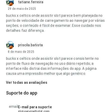
tatiane.ferreira
29 de maio de 2025
bucks x celtics onde assistir slot parece bem planejada no
ponto de velocidade de carregamento ao navegar por várias
seções; o conteúdo é fácil de examinar. Esse cuidado nos
detalhes faz diferença.
priscila.batista
8 de maio de 2025
bucks x celtics onde assistir slot parece consistente no
ponto de fluxo de navegação no uso diário repetido; a
interface não distrai das informações do app. A página
causa uma impressão melhor que algo genérico.
Ver todas as avaliações
Suporte do app
email
E-mail para suporte
slot-service@slot.com