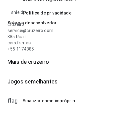
shield
Política de privacidade
Sobre o desenvolvedor
cruzeiro
service@cruzeiro.com
885 Rua t
caio.freitas
+55 1174885
Mais de cruzeiro
Jogos semelhantes
flag
Sinalizar como impróprio