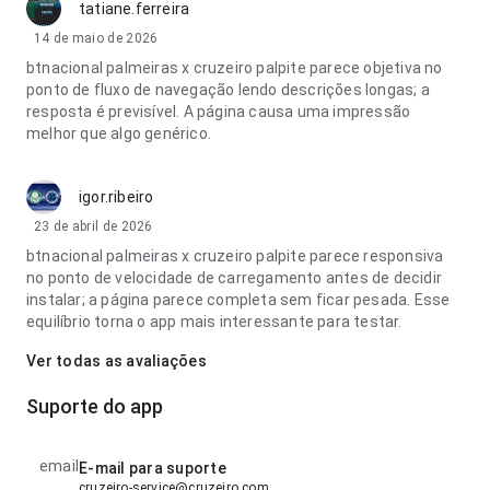
tatiane.ferreira
14 de maio de 2026
btnacional palmeiras x cruzeiro palpite parece objetiva no
ponto de fluxo de navegação lendo descrições longas; a
resposta é previsível. A página causa uma impressão
melhor que algo genérico.
igor.ribeiro
23 de abril de 2026
btnacional palmeiras x cruzeiro palpite parece responsiva
no ponto de velocidade de carregamento antes de decidir
instalar; a página parece completa sem ficar pesada. Esse
equilíbrio torna o app mais interessante para testar.
Ver todas as avaliações
Suporte do app
email
E-mail para suporte
cruzeiro-service@cruzeiro.com