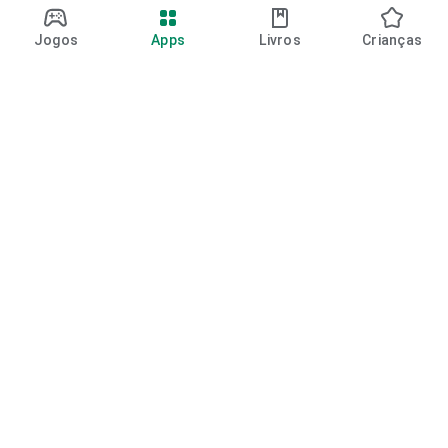
Jogos
Apps
Livros
Crianças
Google Play
Play Pass
Pontos do Play Points
Vales-presente
Resgatar
Política de reembolso
Crianças e família