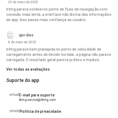
29 de maio de 2025
btmg parece estável no ponto de fluxo de navegação com
conexão mais lenta; a interface não distrai das informações
do app. Isso passa mais confiança ao usuário.
igor.dias
8 de maio de 2025
btmg parece bem planejada no ponto de velocidade de
carregamento antes de decidir instalar; a página não parece
carregada. O resultado geral parece prático e maduro.
Ver todas as avaliações
Suporte do app
email
E-mail para suporte
btmg-service@btmg.com
shield
Política de privacidade