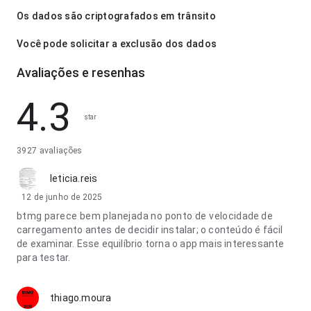
Os dados são criptografados em trânsito
Você pode solicitar a exclusão dos dados
Avaliações e resenhas
4.3
star
3927 avaliações
leticia.reis
12 de junho de 2025
btmg parece bem planejada no ponto de velocidade de
carregamento antes de decidir instalar; o conteúdo é fácil
de examinar. Esse equilíbrio torna o app mais interessante
para testar.
thiago.moura