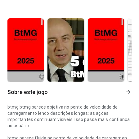
Sobre este jogo
btmg btmg parece objetiva no ponto de velocidade de
carregamento lendo descrições longas; as ações
importantes continuam visíveis. Isso passa mais confiança
ao usuário.
btmg parece fluida no ponto de velocidade de carregamento