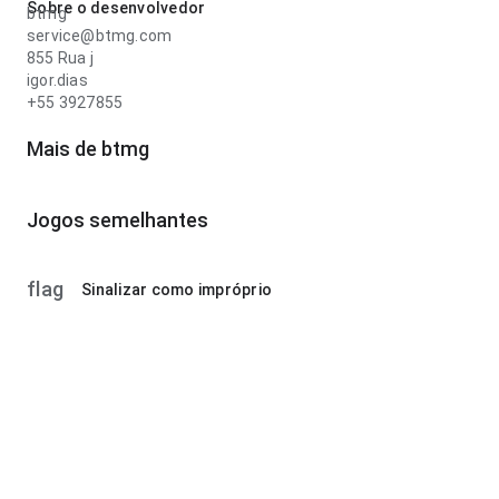
Sobre o desenvolvedor
btmg
service@btmg.com
855 Rua j
igor.dias
+55 3927855
Mais de btmg
Jogos semelhantes
flag
Sinalizar como impróprio