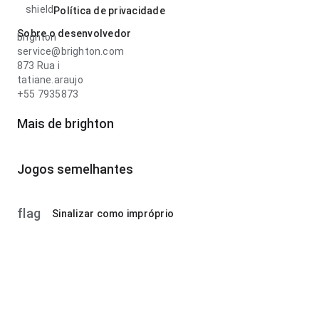
shield
Política de privacidade
Sobre o desenvolvedor
brighton
service@brighton.com
873 Rua i
tatiane.araujo
+55 7935873
Mais de brighton
Jogos semelhantes
flag
Sinalizar como impróprio