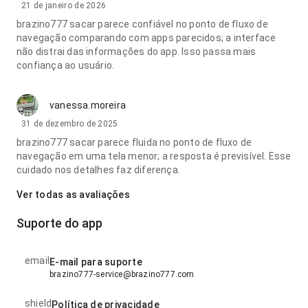
21 de janeiro de 2026
brazino777 sacar parece confiável no ponto de fluxo de
navegação comparando com apps parecidos; a interface
não distrai das informações do app. Isso passa mais
confiança ao usuário.
vanessa.moreira
31 de dezembro de 2025
brazino777 sacar parece fluida no ponto de fluxo de
navegação em uma tela menor; a resposta é previsível. Esse
cuidado nos detalhes faz diferença.
Ver todas as avaliações
Suporte do app
email
E-mail para suporte
brazino777-service@brazino777.com
shield
Política de privacidade