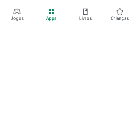
Jogos
Apps
Livros
Crianças
Google Play
Play Pass
Pontos do Play Points
Vales-presente
Resgatar
Política de reembolso
Crianças e família