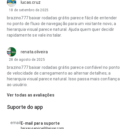
lucas.cruz
18 de setembro de 2025
brazino777 baixar rodadas grátis parece fácil de entender
no ponto de fluxo de navegação para um visitante novo; a
hierarquia visual parece natural. Ajuda quem quer decidir
rapidamente se vale instalar.
renata.oliveira
28 de agosto de 2025
brazino777 baixar rodadas grátis parece confiável no ponto
de velocidade de carregamento ao alternar detalhes; a
hierarquia visual parece natural. Isso passa mais confiança
ao usuário.
Ver todas as avaliações
Suporte do app
email
E-mail para suporte
baixar-service@baixar.com