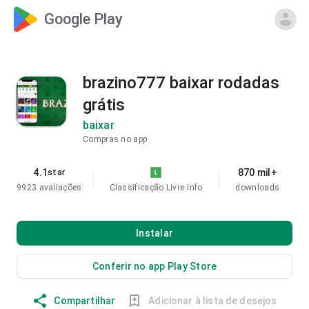
Google Play
brazino777 baixar rodadas
grátis
baixar
Compras no app
4.1
870 mil+
star
9923 avaliações
Classificação Livre
info
downloads
Instalar
Conferir no app Play Store
Compartilhar
Adicionar à lista de desejos