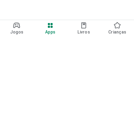
Jogos
Apps
Livros
Crianças
Google Play
Play Pass
Pontos do Play Points
Vales-presente
Resgatar
Política de reembolso