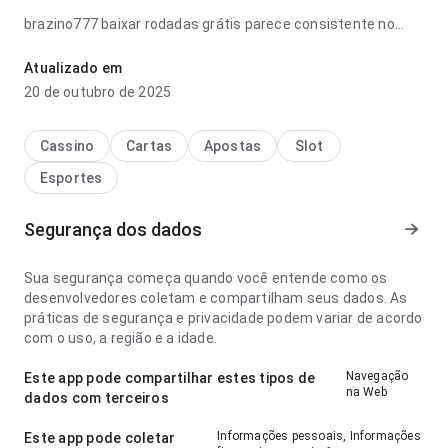
brazino777 baixar rodadas grátis parece consistente no
ponto de velocidade de carregamento no uso diário repetido;
as ações importantes continuam visíveis. Esse equilíbrio
Atualizado em
torna o app mais interessante para testar.
20 de outubro de 2025
Cassino
Cartas
Apostas
Slot
Esportes
Segurança dos dados
Sua segurança começa quando você entende como os
desenvolvedores coletam e compartilham seus dados. As
práticas de segurança e privacidade podem variar de acordo
com o uso, a região e a idade.
Navegação
Este app pode compartilhar estes tipos de
na Web
dados com terceiros
Informações pessoais, Informações
Este app pode coletar