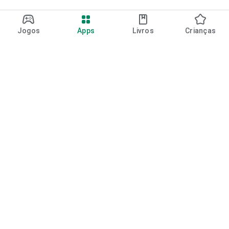
Jogos
Apps
Livros
Crianças
Google Play
Play Pass
Pontos do Play Points
Vales-presente
Resgatar
Política de reembolso
Crianças e família