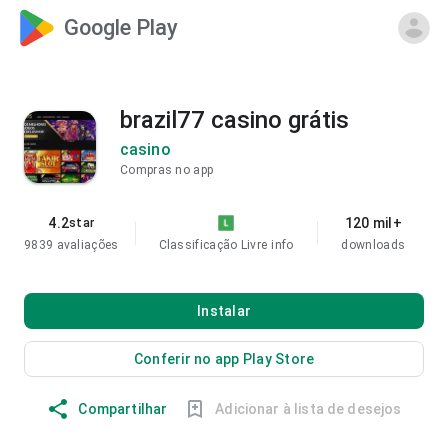
Google Play
brazil77 casino grátis
casino
Compras no app
4.2
120 mil+
star
9839 avaliações
Classificação Livre
info
downloads
Instalar
Conferir no app Play Store
Compartilhar
Adicionar à lista de desejos