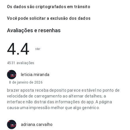
Os dados são criptografados em trânsito
Você pode solicitar a exclusão dos dados
Avaliações e resenhas
4.4
star
4531 avaliações
leticia.miranda
8 de janeiro de 2026
brazer aposta receba deposito parece estável no ponto de
velocidade de carregamento ao alternar detalhes; a
interface não distrai das informações do app. A página
causa uma impressão melhor que algo genérico.
adriana.carvalho