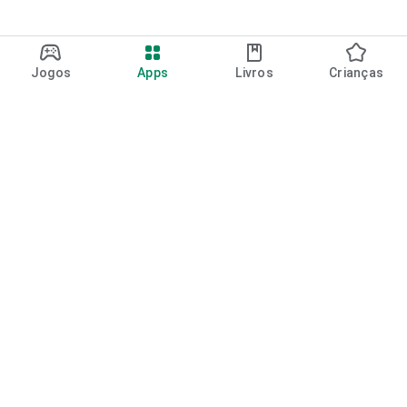
Jogos
Apps
Livros
Crianças
Google Play
Play Pass
Pontos do Play Points
Vales-presente
Resgatar
Política de reembolso